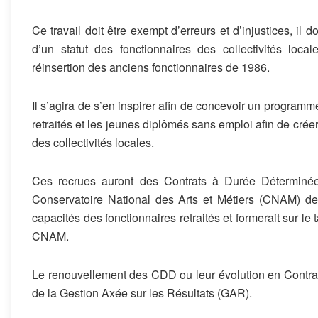
Ce travail
doit
être exempt d’erreurs et d’injustices
,
il d
d’un statut
des fonctionnaires des collectivités local
réinsertion des anciens fonctionnaires
de 1986
.
Il s’agira
de s’en
inspirer
afin
d
e concevoir
un
programm
retraités et les jeunes diplômés sans emploi
afin de créer
des collectivités locales.
Ces recrues auront des
C
ontrats à
D
urée
D
é
termin
C
onservatoire
N
ational
des
A
rts et
M
étiers
(CNAM) d
capacités des fonctionnaires retraités et formerait
sur le
CNAM.
Le renouvellement des CDD ou leur
évolution en Contr
de la Ges
tion Axée sur les Résultats (GAR).