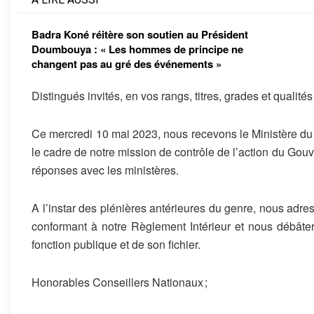
Badra Koné réitère son soutien au Président
Doumbouya : « Les hommes de principe ne
changent pas au gré des événements »
Distingués invités, en vos rangs, titres, grades et qualités 
Ce m
e
rc
r
e
di
10
m
ai 2023, nous
recevons
le Ministère du
le cadre de notre mission de contrôle de l’action
du Gouv
réponses avec les ministères
.
A l’instar des plénières
antérieures du genre
,
nous
ad
r
e
conformant
à notre Règlement Intérieur
et
nous
débâte
fonction publique et de
son
fichier.
Honorables Conseillers Nationaux ;