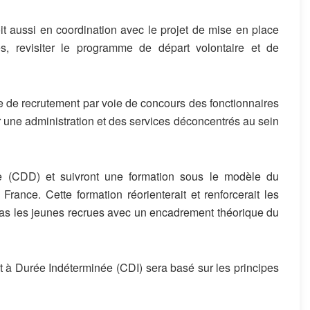
oit aussi
en coordination avec
le projet
de
mise en place
es
,
revisiter
le
programme de départ volontaire et de
e de
recrutement par voie de concours
de
s fonctionnaires
 une administration et des services dé
concentrés au sein
ée
(
CDD
)
et suivront
une formation sous le modèle du
e
France.
Cette formation
réorienterait et
renforcerait les
 tas les jeunes recrues avec un encadrement théorique du
at à Durée Indéterminée
(CDI) sera basé sur
les principes