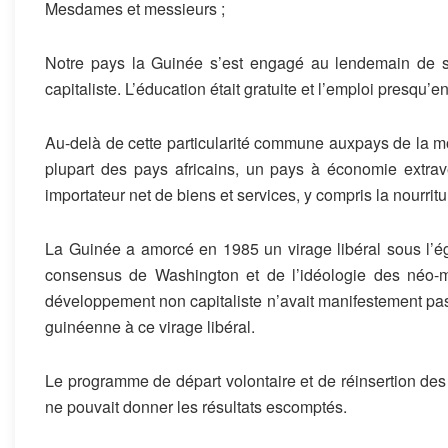
Mesdames et messieurs ;
Notre pays la Guinée
s’est engag
é
a
u lendemain de 
capitaliste
. L’
éducation était gratuite
et l’emploi pre
s
qu’
e
n
Au-delà de cette particularité commune aux
pays
de la m
plupart des pays africains
, un pays à économie extrave
importateur net de biens et services
, y compris la nourrit
La Guinée
a amorcé en 1985
un virage libéral
sous l’é
consensus de Was
hington et de l’idéologie
de
s néo
-
développement non capitaliste n
’avait manifestement pa
guinéenne
à ce virage
libéral.
Le
programme
de départ volontaire et de réinsertion
des
ne pouvait donner les résultats escomptés
.