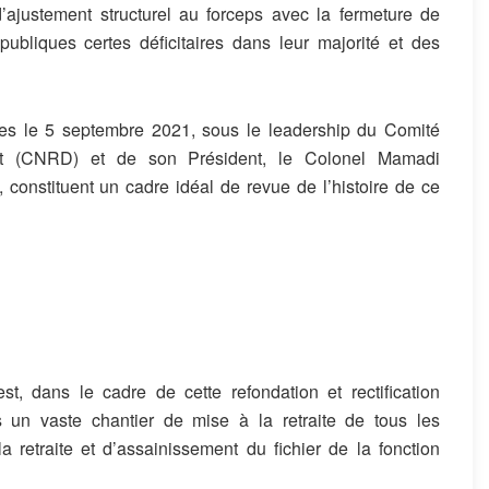
d’ajustement structu
rel au forceps
avec la fermeture de
 publiques certes déficitaires
dans leur majorité
et
d
es
amées le 5 septembre 2021, sous le leadership du Comité
t (CNRD) et de son Président, le Colonel
Mamadi
 constituent un cadre idéal de revue de l’histoire de
ce
est
,
dans le cadre de
cette refondation et rectification
s un vaste chantier de mise
à la retraite d
e tous les
la
retraite
et d’assa
i
nissement
du fichier de la fonction