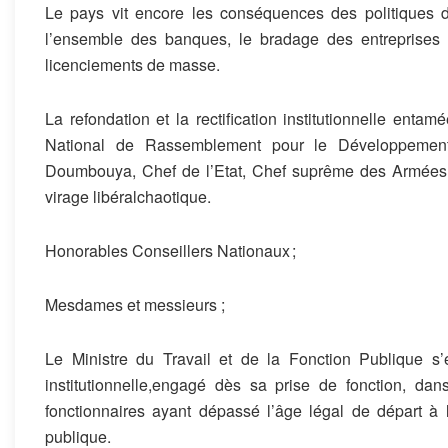
Le
pays vit encore les conséquences
des politiques 
l’ensemble
des banques
, le bradage des
entreprises
licenciements de masse
.
La refondation et la rectification institutionnelle ent
National de Rassemblement pour le Développemen
Doumbouya
, Chef de l’Etat, Chef suprême des Armées,
virage libéra
l
ch
a
otique.
Honorables Conseillers Nationaux ;
Mesdames et messieurs ;
L
e
Ministre d
u Travail
e
t
de la Fonction Publique
s’
institutionnelle
,
engagé dès sa prise de fonction
,
dan
fonctionnaires ayant dépassé l’
âge légal de départ à 
publique
.