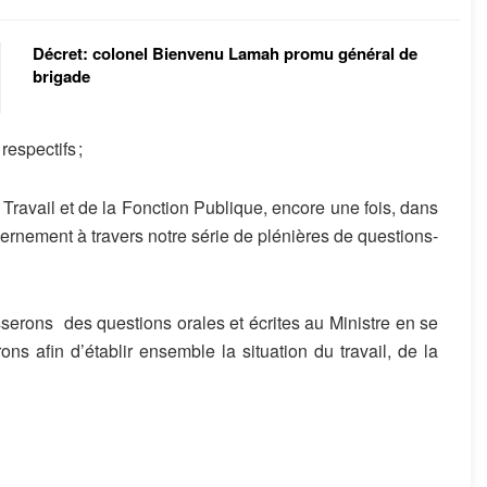
Décret: colonel Bienvenu Lamah promu général de
brigade
respectifs ;
 Travail et de
la
Fonction Publique
, encore une fois
,
dans
ernement
à travers n
otr
e
série de
plénières
de
questions-
sserons
des
questions
orales et écrites
a
u Ministre
en se
rons
afin d’établir ensemble la situation
du travail,
de
la