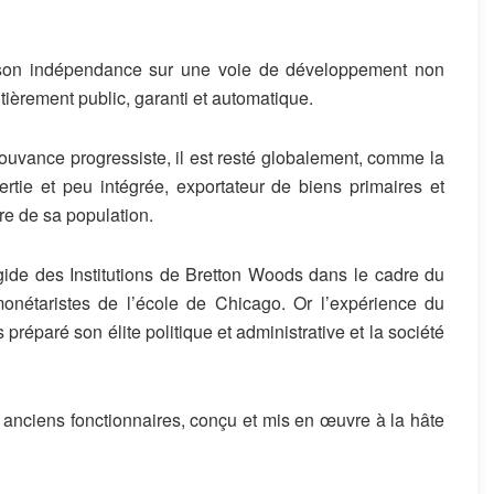
son indépendance sur
une voie de développement non
tièrement
public,
garanti et
automa
tique.
ouvance progressiste, il
est resté globalement, comme la
rtie
et peu intégrée
, exportateur de biens primaires et
ure de sa population
.
gide des Institutions de Bretton
Woods dans le cadre du
monétaristes de
l
’
école de
Chicago
.
Or l
’
e
xpérience d
u
s préparé
son
élite
poli
tique et administrative
et la société
 anciens fonctionnaires, con
çu et mis en œuvre à la hâte