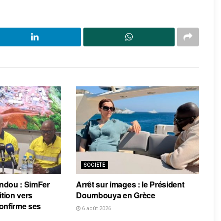
SOCIETE
ndou : SimFer
Arrêt sur images : le Président
ition vers
Doumbouya en Grèce
 confirme ses
6 août 2026