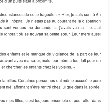
ce d’un puits situé à proximité.
rconstances de cette tragédie : « Hier, je suis sorti à 6h
 à l’hôpital. Je n’étais pas au courant de la disparition
s sont venues me demander si j’avais vu ma fille. J’ai
le ignorait où se trouvait sa petite sœur. Leur mère aussi
 des enfants et le manque de vigilance de la part de leur
paravant avec ma sœur, mais leur mère a tout fait pour en
ller chercher les enfants chez les voisins. »
ux familles. Certaines personnes ont même accusé le père
ment nié, affirmant n’être rentré chez lui que dans la soirée.
vec mes filles, c’est toujours ensemble et pour aller dans