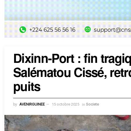
Dixinn-Port : fin tragi
Salématou Cissé, ret
puits
by
AVENIRGUINEE
15 octobre 2025
in
Societe