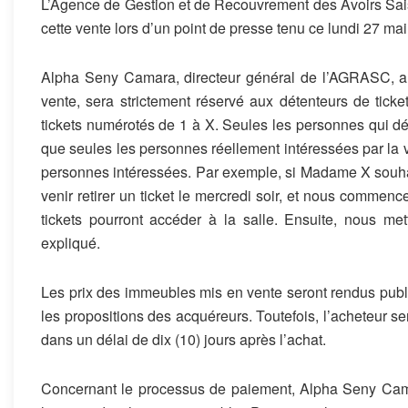
L’Agence de Gestion et de Recouvrement des Avoirs Sai
cette vente lors d’un point de presse tenu ce lundi 27 ma
Alpha Seny Camara, directeur général de l’AGRASC, a p
vente, sera strictement réservé aux détenteurs de tick
tickets numérotés de 1 à X. Seules les personnes qui déti
que seules les personnes réellement intéressées par la ve
personnes intéressées. Par exemple, si Madame X souhai
venir retirer un ticket le mercredi soir, et nous commen
tickets pourront accéder à la salle. Ensuite, nous met
expliqué.
Les prix des immeubles mis en vente seront rendus publi
les propositions des acquéreurs. Toutefois, l’acheteur se
dans un délai de dix (10) jours après l’achat.
Concernant le processus de paiement, Alpha Seny Camar