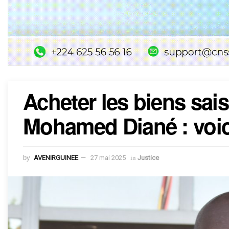
Acheter les biens sais
Mohamed Diané : voici 
by
AVENIRGUINEE
27 mai 2025
in
Justice