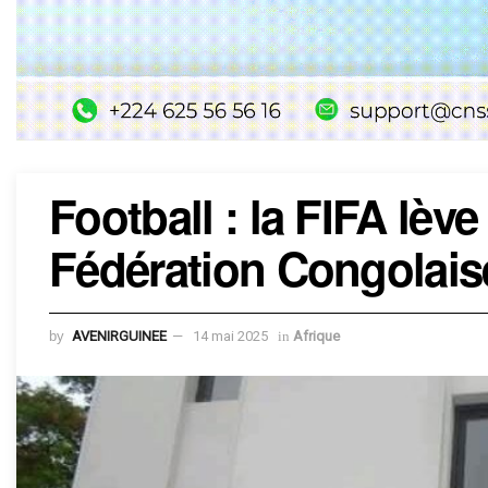
Football : la FIFA lèv
Fédération Congolaise 
by
AVENIRGUINEE
14 mai 2025
in
Afrique