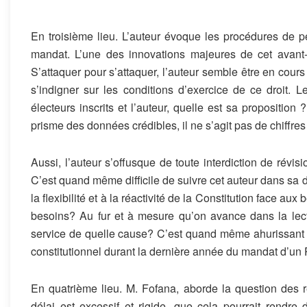
En troisième lieu. L’auteur évoque les procédures de pé
mandat. L’une des innovations majeures de cet avant-pr
S’attaquer pour s’attaquer, l’auteur semble être en cours
s’indigner sur les conditions d’exercice de ce droit. 
électeurs inscrits et l’auteur, quelle est sa proposition ?
prisme des données crédibles, il ne s’agit pas de chiffres 
Aussi, l’auteur s’offusque de toute interdiction de révis
C’est quand même difficile de suivre cet auteur dans sa dém
la flexibilité et à la réactivité de la Constitution face aux
besoins? Au fur et à mesure qu’on avance dans la lectu
service de quelle cause? C’est quand même ahurissant d
constitutionnel durant la dernière année du mandat d’un P
En quatrième lieu. M. Fofana, aborde la question des ré
délai est excessif et rigide, que cela pourrait rendre d