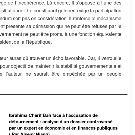
ge de l’incohérence. Là encore, il s’oppose à l’une des
titutionnel. Le constituant guinéen exige la participation
endum soit pris en considération. Il renforce le mécanisme
 présente sa démission qui ne peut être réfusée par le
ernement ne peut être promu à une fonction équivalente
sident de la République.
teur aurait dû trouver un écho favorable. Car, il verrouille
a pour objectif de maintenir la stabilité gouvernementale et
me l’auteur, ne saurait être empêchée par un peuple
Ibrahima Chérif Bah face à l’accusation de
détournement : analyse d’un dossier controversé
par un expert en économie et en finances publiques
( Par Alseny Niang)