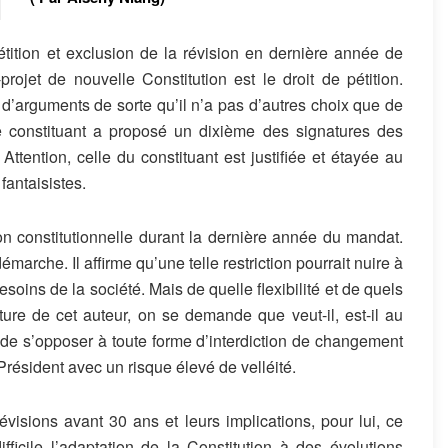
tition et exclusion de la révision en dernière année de
ojet de nouvelle Constitution est le droit de pétition.
 d’arguments de sorte qu’il n’a pas d’autres choix que de
Le constituant a proposé un dixième des signatures des
 Attention, celle du constituant est justifiée et étayée au
fantaisistes.
ion constitutionnelle durant la dernière année du mandat.
arche. Il affirme qu’une telle restriction pourrait nuire à
 besoins de la société. Mais de quelle flexibilité et de quels
re de cet auteur, on se demande que veut-il, est-il au
e s’opposer à toute forme d’interdiction de changement
résident avec un risque élevé de velléité.
visions avant 30 ans et leurs implications, pour lui, ce
ifficile l’adaptation de la Constitution à des évolutions