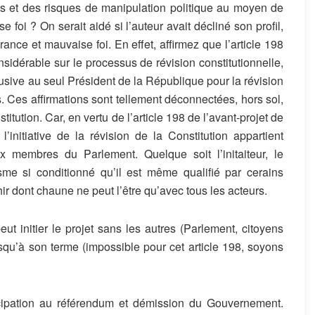
irs et des risques de manipulation politique au moyen de
e foi ? On serait aidé si l’auteur avait décliné son profil,
ance et mauvaise foi. En effet, affirmez que l’article 198
idérable sur le processus de révision constitutionnelle,
clusive au seul Président de la République pour la révision
rs. Ces affirmations sont tellement déconnectées, hors sol,
titution. Car, en vertu de l’article 198 de l’avant-projet de
’initiative de la révision de la Constitution appartient
membres du Parlement. Quelque soit l’initaiteur, le
me si conditionné qu’il est même qualifié par cerains
ir dont chaune ne peut l’être qu’avec tous les acteurs.
ut initier le projet sans les autres (Parlement, citoyens
jusqu’à son terme (impossible pour cet article 198, soyons
icipation au référendum et démission du Gouvernement.