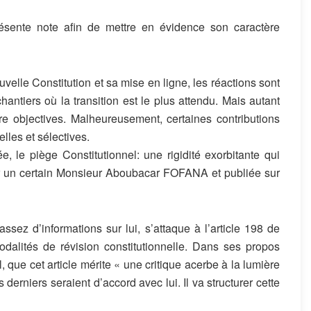
présente note afin de mettre en évidence son caractère
uvelle Constitution et sa mise en ligne, les réactions sont
antiers où la transition est le plus attendu. Mais autant
tre objectives. Malheureusement, certaines contributions
lles et sélectives.
e, le piège Constitutionnel: une rigidité exorbitante qui
ar un certain Monsieur Aboubacar FOFANA et publiée sur
ssez d’informations sur lui, s’attaque à l’article 198 de
modalités de révision constitutionnelle. Dans ses propos
l, que cet article mérite « une critique acerbe à la lumière
 derniers seraient d’accord avec lui. Il va structurer cette