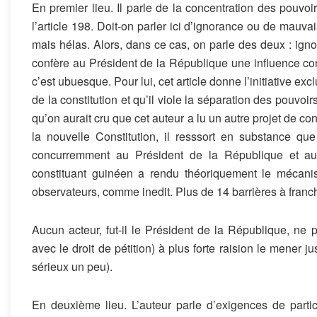
En premier lieu. Il parle de la concentration des pouvo
l’article 198. Doit-on parler ici d’ignorance ou de mauvais
mais hélas. Alors, dans ce cas, on parle des deux : ignor
confère au Président de la République une influence cons
c’est ubuesque. Pour lui, cet article donne l’initiative ex
de la constitution et qu’il viole la séparation des pouvoi
qu’on aurait cru que cet auteur a lu un autre projet de cons
la nouvelle Constitution, il resssort en substance que l
concurremment au Président de la République et aux 
constituant guinéen a rendu théoriquement le mécanis
observateurs, comme inedit. Plus de 14 barrières à franch
Aucun acteur, fut-il le Président de la République, ne pe
avec le droit de pétition) à plus forte raision le mener 
sérieux un peu).
En deuxième lieu. L’auteur parle d’exigences de part