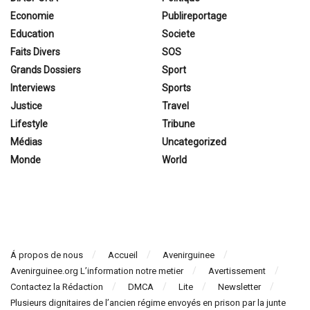
Economie
Publireportage
Education
Societe
Faits Divers
SOS
Grands Dossiers
Sport
Interviews
Sports
Justice
Travel
Lifestyle
Tribune
Médias
Uncategorized
Monde
World
Á propos de nous
Accueil
Avenirguinee
Avenirguinee.org L’information notre metier
Avertissement
Contactez la Rédaction
DMCA
Lite
Newsletter
Plusieurs dignitaires de l’ancien régime envoyés en prison par la junte