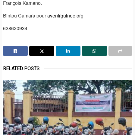
François Kamano.
Bintou Camara pour
avenirguinee.org
628620934
RELATED
POSTS