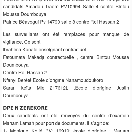
candidats Amadou Traoré PV10994 Salle 4 centre Bintou
Moussa Doumbouya
Patrice Béavogui Pv 14790 salle 8 centre Roi Hassan 2
Les surveillants ont été remplacés pour manque de
vigilance. Ce sont:
Ibrahima Konaté enseignant contractuel
Fatoumata Makadji contractuelle , centre Bintou Moussa
Doumbouya
Centre Roi Hassan 2
Nfanyi Berété Ecole d’origine Nanamoudoukoro
Saran keïta Mle 217612L .Ecole d’origine Justin
Doumbouya .
𝗗𝗣𝗘 𝗡’𝗭𝗘́𝗥𝗘́𝗞𝗢𝗥𝗘́
Deux candidats ont été renvoyés du centre d’examen
Mariam Lamah pour port de documents. Il s’agit de:
1- Monique Kolié PV: 16919; école d’origine : Mariam