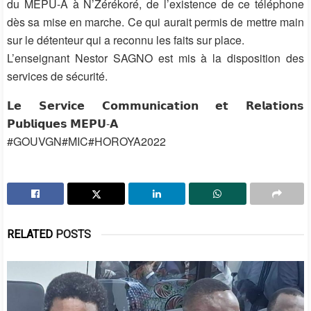
du MEPU-A à N’Zérékoré, de l’existence de ce téléphone
dès sa mise en marche. Ce qui aurait permis de mettre main
sur le détenteur qui a reconnu les faits sur place.
L’enseignant Nestor SAGNO est mis à la disposition des
services de sécurité.
𝗟𝗲 𝗦𝗲𝗿𝘃𝗶𝗰𝗲 𝗖𝗼𝗺𝗺𝘂𝗻𝗶𝗰𝗮𝘁𝗶𝗼𝗻 𝗲𝘁 𝗥𝗲𝗹𝗮𝘁𝗶𝗼𝗻𝘀
𝗣𝘂𝗯𝗹𝗶𝗾𝘂𝗲𝘀 𝗠𝗘𝗣𝗨-𝗔
#GOUVGN#MIC#HOROYA2022
RELATED
POSTS