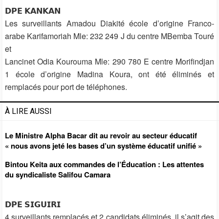
𝗗𝗣𝗘 𝗞𝗔𝗡𝗞𝗔𝗡
Les surveillants Amadou Diakité école d’origine Franco-
arabe Karifamoriah Mle: 232 249 J du centre MBemba Touré
et
Lancinet Odia Kourouma Mle: 290 780 E centre Morifindjan
1 école d’origine Madina Koura, ont été éliminés et
remplacés pour port de téléphones.
À LIRE AUSSI
Le Ministre Alpha Bacar dit au revoir au secteur éducatif
« nous avons jeté les bases d’un système éducatif unifié »
Bintou Keita aux commandes de l’Éducation : Les attentes
du syndicaliste Salifou Camara
𝗗𝗣𝗘 𝗦𝗜𝗚𝗨𝗜𝗥𝗜
4 surveillants remplacés et 2 candidats éliminés. il s’agit des