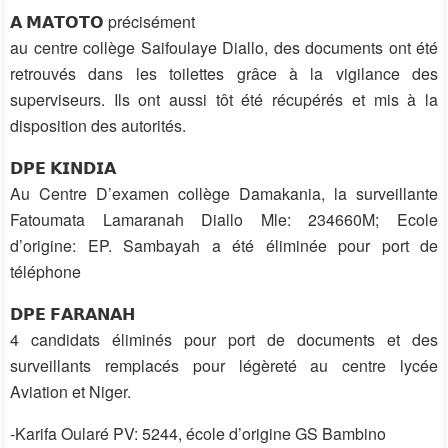
𝗔 𝗠𝗔𝗧𝗢𝗧𝗢 précisément
au centre collège Saifoulaye Diallo, des documents ont été
retrouvés dans les toilettes grâce à la vigilance des
superviseurs. Ils ont aussi tôt été récupérés et mis à la
disposition des autorités.
𝗗𝗣𝗘 𝗞𝗜𝗡𝗗𝗜𝗔
Au Centre D’examen collège Damakania, la surveillante
Fatoumata Lamaranah Diallo Mle: 234660M; Ecole
d’origine: EP. Sambayah a été éliminée pour port de
téléphone
𝗗𝗣𝗘 𝗙𝗔𝗥𝗔𝗡𝗔𝗛
4 candidats éliminés pour port de documents et des
surveillants remplacés pour légèreté au centre lycée
Aviation et Niger.
-Karifa Oularé PV: 5244, école d’origine GS Bambino