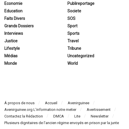
Economie
Publireportage
Education
Societe
Faits Divers
SOS
Grands Dossiers
Sport
Interviews
Sports
Justice
Travel
Lifestyle
Tribune
Médias
Uncategorized
Monde
World
Á propos de nous
Accueil
Avenirguinee
Avenirguinee.org L’information notre metier
Avertissement
Contactez la Rédaction
DMCA
Lite
Newsletter
Plusieurs dignitaires de l’ancien régime envoyés en prison par la junte